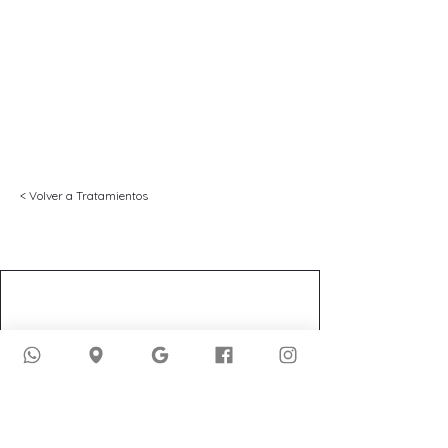
< Volver a Tratamientos
Fisioterapia y bienestar integral
en Bogotá.
Alivia el dolor, recupera
el movimiento,
transforma tu salud.
Servicios