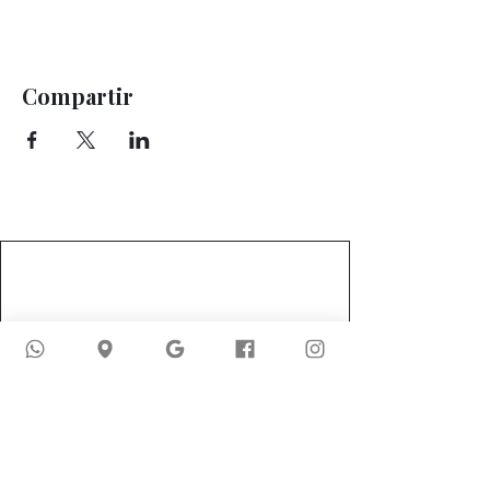
Compartir
Fisioterapia y bienestar integral
en Bogotá.
Alivia el dolor, recupera
el movimiento,
transforma tu salud.
Servicios
Fisioterapia
Programas integrales