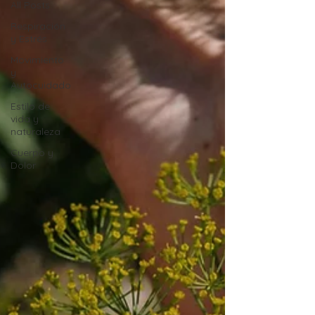
All Posts
Respiración
y Estrés
Movimiento
y
Autocuidado
Estilo de
vida y
naturaleza
Cuerpo y
Dolor